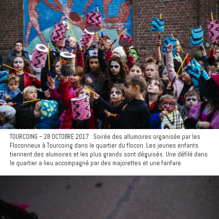
TOURCOING – 28 OCTOBRE 2017 : Soirée des allumoires organisée par les
Floconneux à Tourcoing dans le quartier du flocon. Les jeunes enfants
tiennent des alumoires et les plus grands sont déguisés. Une défilé dans
le quartier a lieu accompagné par des majorettes et une fanfare.